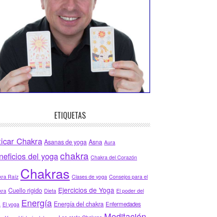
ETIQUETAS
ticar Chakra
Asanas de yoga
Asna
Aura
chakra
neficios del yoga
Chakra del Corazón
Chakras
ra Raíz
Clases de yoga
Consejos para el
Ejercicios de Yoga
Cuello rigido
kra
Dieta
El poder del
Energía
Energía del chakra
Enfermedades
a
El yoga
Meditación