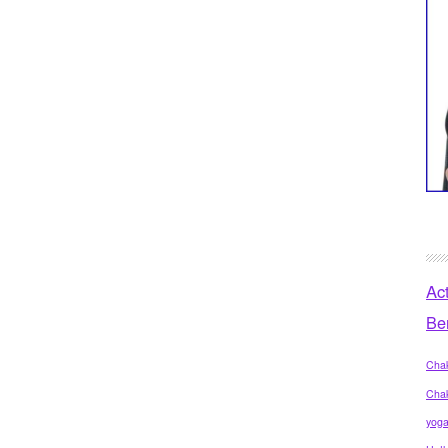
Ac
Be
Chak
Cha
yog