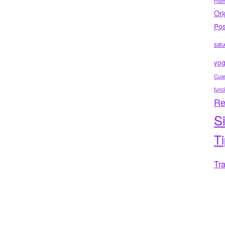
Hat
Ori
Pos
salu
yo
Cuar
func
Re
S
T
Tr