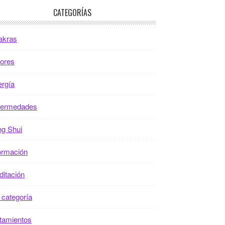
CATEGORÍAS
akras
ores
rgía
fermedades
g Shui
ormación
itación
 categoría
tamientos