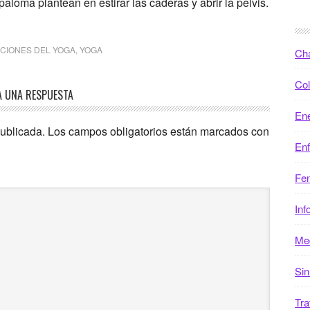
paloma plantean en estirar las caderas y abrir la pelvis.
ICIONES DEL YOGA
,
YOGA
Ch
Col
A UNA RESPUESTA
Ene
publicada.
Los campos obligatorios están marcados con
En
Fen
Inf
Med
Sin
Tra