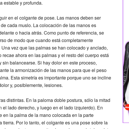
a estable y profunda.
eguir en el colgante de pose. Las manos deben ser
o de cada muslo. La colocación de las manos es
elante o hacia atrás. Como punto de referencia, se
 torso de modo que cuando está completamente
o. Una vez que las palmas se han colocado y anclado,
o recae ahora en las palmas y el resto del cuerpo está
y sin balancearse. Si hay dolor en este proceso,
diante la armonización de las manos para que el peso
alma. Esta simetría es importante porque uno se incline
olor y, posiblemente, lesiones.
s distintas. En la paloma doble postura, sólo la mitad
n el lado derecho, y luego en el lado izquierdo). En
te en la palma de la mano colocada en la parte
a tierra. Por lo tanto, el colgante es una pose sobre la