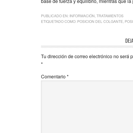
base de fuerza y equilibrio, mientras que la 
PUBLICADO EN:
INFORMACIÓN
,
TRATAMIENTOS
ETIQUETADO COMO:
POSICION DEL COLGANTE
,
POS
Interacciones
DEJ
con
Tu dirección de correo electrónico no será 
los
*
lectores
Comentario
*