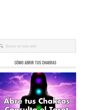
arra
scar
teral
a
incipal
b
CÓMO ABRIR TUS CHAKRAS