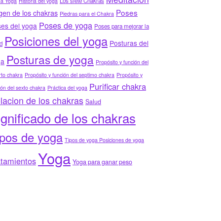
Los siete Chakras
ha Yoga
Historia del yoga
Poses
gen de los chakras
Piedras para el Chakra
Poses de yoga
es del yoga
Poses para mejorar la
Posiciones del yoga
Posturas del
d
Posturas de yoga
ga
Propósito y función del
to chakra
Propósito y función del septimo chakra
Propósito y
Purificar chakra
ión del sexto chakra
Práctica del yoga
lacion de los chakras
Salud
ignificado de los chakras
ipos de yoga
Tipos de yoga Posiciones de yoga
Yoga
atamientos
Yoga para ganar peso