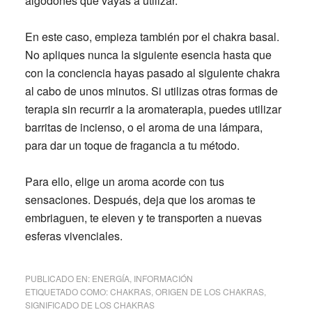
algodones que vayas a utilizar.
En este caso, empieza también por el chakra basal.
No apliques nunca la siguiente esencia hasta que
con la conciencia hayas pasado al siguiente chakra
al cabo de unos minutos. Si utilizas otras formas de
terapia sin recurrir a la aromaterapia, puedes utilizar
barritas de incienso, o el aroma de una lámpara,
para dar un toque de fragancia a tu método.
Para ello, elige un aroma acorde con tus
sensaciones. Después, deja que los aromas te
embriaguen, te eleven y te transporten a nuevas
esferas vivenciales.
PUBLICADO EN:
ENERGÍA
,
INFORMACIÓN
ETIQUETADO COMO:
CHAKRAS
,
ORIGEN DE LOS CHAKRAS
,
SIGNIFICADO DE LOS CHAKRAS