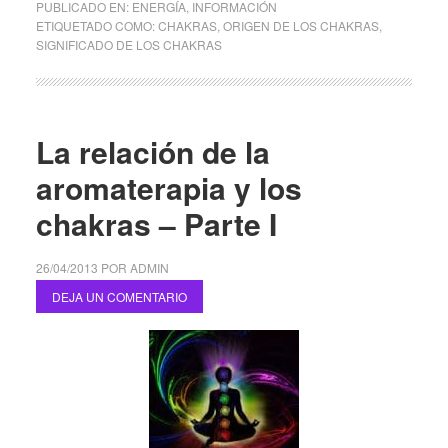
PUBLICADO EN:
ENERGÍA
,
INFORMACIÓN
ETIQUETADO COMO:
CHAKRAS
,
ORIGEN DE LOS CHAKRAS
,
SIGNIFICADO DE LOS CHAKRAS
La relación de la
aromaterapia y los
chakras – Parte I
26/04/2013
POR
ADMIN
DEJA UN COMENTARIO