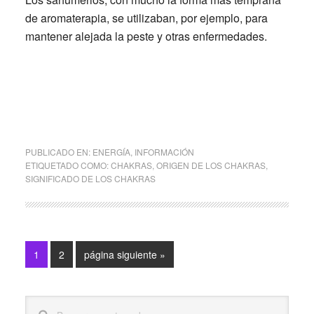
de aromaterapia, se utilizaban, por ejemplo, para
mantener alejada la peste y otras enfermedades.
PUBLICADO EN:
ENERGÍA
,
INFORMACIÓN
ETIQUETADO COMO:
CHAKRAS
,
ORIGEN DE LOS CHAKRAS
,
SIGNIFICADO DE LOS CHAKRAS
Página
Página
Ir
1
2
página siguiente »
a
la
Barra
Buscar