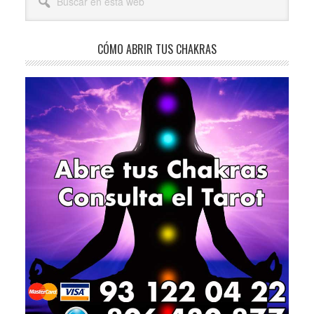
lateral
en
esta
principal
web
CÓMO ABRIR TUS CHAKRAS