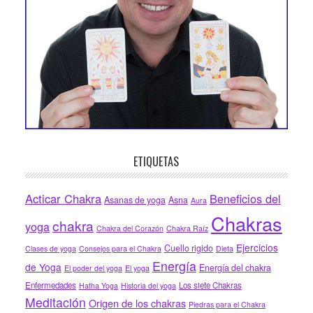
ETIQUETAS
Acticar Chakra
Beneficios del
Asanas de yoga
Asna
Aura
Chakras
chakra
yoga
Chakra del Corazón
Chakra Raíz
Ejercicios
Cuello rigido
Clases de yoga
Consejos para el Chakra
Dieta
Energía
de Yoga
Energía del chakra
El poder del yoga
El yoga
Enfermedades
Los siete Chakras
Hatha Yoga
Historia del yoga
Meditación
Origen de los chakras
Piedras para el Chakra