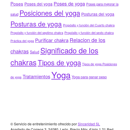
Poses de yoga
Poses
Poses del yoga
Poses para mejorar la
Posiciones del yoga
Posturas del yoga
salud
Posturas de yoga
Propósito y función del Cuarto chakra
Propósito y función del septimo chakra
Propósito y función del sexto chakra
Relacion de los
Purificar chakra
Práctica del yoga
Significado de los
chakras
Salud
chakras
Tipos de yoga
Tipos de yoga Posiciones
Yoga
Tratamientos
Yoga para ganar peso
de yoga
Footer
© Servicio de entretenimiento ofrecido por
Sinceridad SL
Apartado de Correos 3, 24080, León. Precio Máx. €/min 1,21 Red