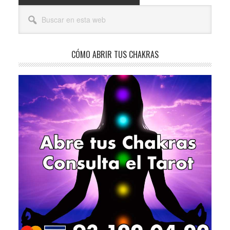
Barra
Buscar
lateral
en
esta
principal
web
CÓMO ABRIR TUS CHAKRAS