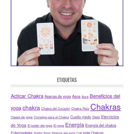
ETIQUETAS
Acticar Chakra
Beneficios del
Asanas de yoga
Asna
Aura
Chakras
chakra
yoga
Chakra del Corazón
Chakra Raíz
Ejercicios
Cuello rigido
Clases de yoga
Consejos para el Chakra
Dieta
Energía
de Yoga
Energía del chakra
El poder del yoga
El yoga
Enfermedades
Los siete Chakras
Hatha Yoga
Historia del yoga