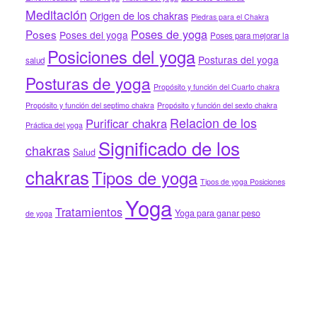
Meditación
Origen de los chakras
Piedras para el Chakra
Poses de yoga
Poses
Poses del yoga
Poses para mejorar la
Posiciones del yoga
Posturas del yoga
salud
Posturas de yoga
Propósito y función del Cuarto chakra
Propósito y función del septimo chakra
Propósito y función del sexto chakra
Relacion de los
Purificar chakra
Práctica del yoga
Significado de los
chakras
Salud
chakras
Tipos de yoga
Tipos de yoga Posiciones
Yoga
Tratamientos
Yoga para ganar peso
de yoga