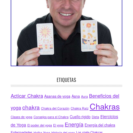
ETIQUETAS
Acticar Chakra
Beneficios del
Asanas de yoga
Asna
Aura
Chakras
chakra
yoga
Chakra del Corazón
Chakra Raíz
Ejercicios
Cuello rigido
Clases de yoga
Consejos para el Chakra
Dieta
Energía
de Yoga
Energía del chakra
El poder del yoga
El yoga
Enfermedades
Los siete Chakras
Hatha Yoga
Historia del yoga