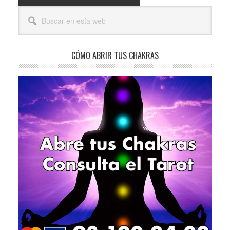
Barra
Buscar
lateral
en
esta
principal
web
CÓMO ABRIR TUS CHAKRAS