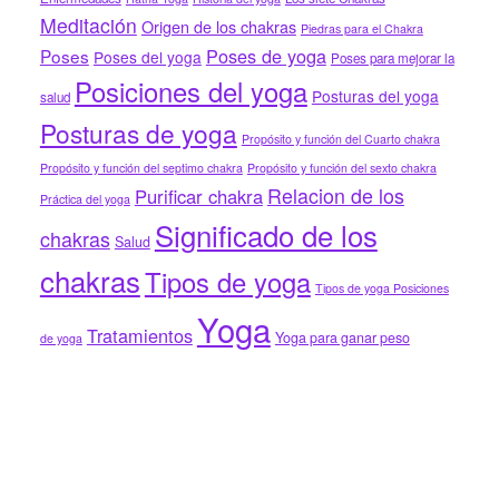
Meditación
Origen de los chakras
Piedras para el Chakra
Poses de yoga
Poses
Poses del yoga
Poses para mejorar la
Posiciones del yoga
Posturas del yoga
salud
Posturas de yoga
Propósito y función del Cuarto chakra
Propósito y función del septimo chakra
Propósito y función del sexto chakra
Relacion de los
Purificar chakra
Práctica del yoga
Significado de los
chakras
Salud
chakras
Tipos de yoga
Tipos de yoga Posiciones
Yoga
Tratamientos
Yoga para ganar peso
de yoga