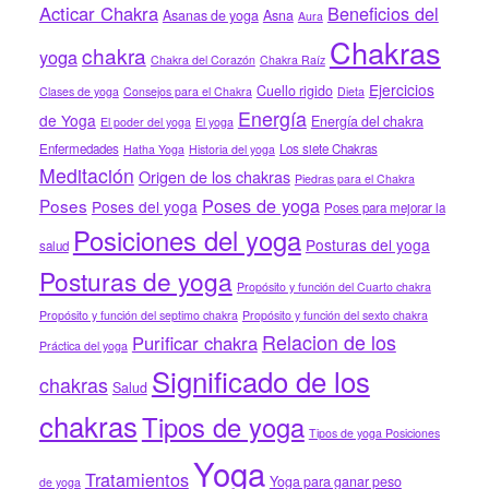
Acticar Chakra
Beneficios del
Asanas de yoga
Asna
Aura
Chakras
chakra
yoga
Chakra del Corazón
Chakra Raíz
Ejercicios
Cuello rigido
Clases de yoga
Consejos para el Chakra
Dieta
Energía
de Yoga
Energía del chakra
El poder del yoga
El yoga
Enfermedades
Los siete Chakras
Hatha Yoga
Historia del yoga
Meditación
Origen de los chakras
Piedras para el Chakra
Poses de yoga
Poses
Poses del yoga
Poses para mejorar la
Posiciones del yoga
Posturas del yoga
salud
Posturas de yoga
Propósito y función del Cuarto chakra
Propósito y función del septimo chakra
Propósito y función del sexto chakra
Relacion de los
Purificar chakra
Práctica del yoga
Significado de los
chakras
Salud
chakras
Tipos de yoga
Tipos de yoga Posiciones
Yoga
Tratamientos
Yoga para ganar peso
de yoga