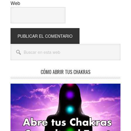
Web
Barra
Buscar
lateral
en
esta
principal
web
CÓMO ABRIR TUS CHAKRAS