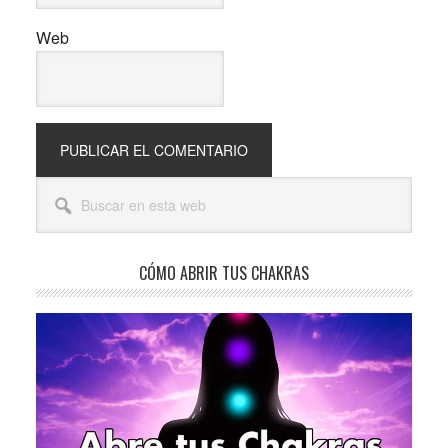
Web
Barra
Buscar
lateral
en
esta
principal
web
CÓMO ABRIR TUS CHAKRAS