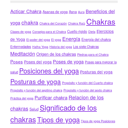
Acticar Chakra
Beneficios del
Asanas de yoga
Asna
Aura
Chakras
chakra
yoga
Chakra del Corazón
Chakra Raíz
Ejercicios
Cuello rigido
Clases de yoga
Consejos para el Chakra
Dieta
Energía
de Yoga
Energía del chakra
El poder del yoga
El yoga
Enfermedades
Los siete Chakras
Hatha Yoga
Historia del yoga
Meditación
Origen de los chakras
Piedras para el Chakra
Poses de yoga
Poses
Poses del yoga
Poses para mejorar la
Posiciones del yoga
Posturas del yoga
salud
Posturas de yoga
Propósito y función del Cuarto chakra
Propósito y función del septimo chakra
Propósito y función del sexto chakra
Relacion de los
Purificar chakra
Práctica del yoga
Significado de los
chakras
Salud
chakras
Tipos de yoga
Tipos de yoga Posiciones