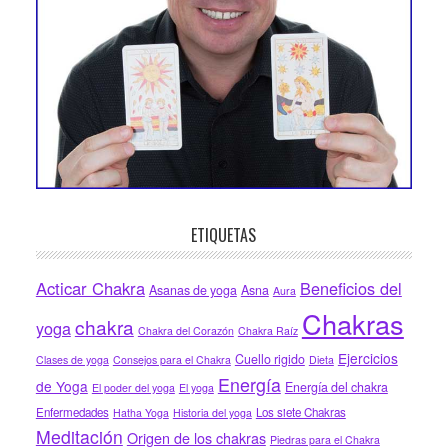
ETIQUETAS
Acticar Chakra
Beneficios del
Asanas de yoga
Asna
Aura
Chakras
chakra
yoga
Chakra del Corazón
Chakra Raíz
Ejercicios
Cuello rigido
Clases de yoga
Consejos para el Chakra
Dieta
Energía
de Yoga
Energía del chakra
El poder del yoga
El yoga
Enfermedades
Los siete Chakras
Hatha Yoga
Historia del yoga
Meditación
Origen de los chakras
Piedras para el Chakra