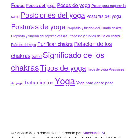
Poses de yoga
Poses
Poses del yoga
Poses para mejorar la
Posiciones del yoga
Posturas del yoga
salud
Posturas de yoga
Propósito y función del Cuarto chakra
Propósito y función del septimo chakra
Propósito y función del sexto chakra
Relacion de los
Purificar chakra
Práctica del yoga
Significado de los
chakras
Salud
chakras
Tipos de yoga
Tipos de yoga Posiciones
Yoga
Tratamientos
Yoga para ganar peso
de yoga
Footer
© Servicio de entretenimiento ofrecido por
Sinceridad SL