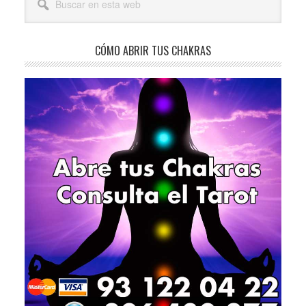
lateral
en
esta
principal
web
CÓMO ABRIR TUS CHAKRAS