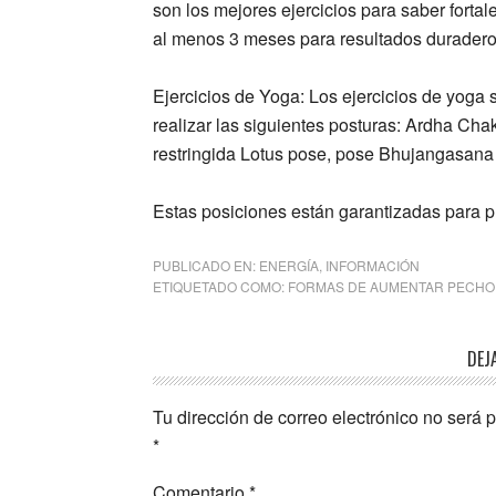
son los mejores ejercicios para saber forta
al menos 3 meses para resultados duradero
Ejercicios de Yoga:
Los ejercicios de yoga
realizar las siguientes posturas: Ardha C
restringida Lotus pose, pose Bhujangasana
Estas posiciones están garantizadas para p
PUBLICADO EN:
ENERGÍA
,
INFORMACIÓN
ETIQUETADO COMO:
FORMAS DE AUMENTAR PECHO
Interacciones
DEJ
con
Tu dirección de correo electrónico no será 
los
*
lectores
Comentario
*