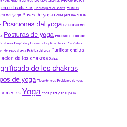
Los siete Chakras
ha Yoga
Historia del yoga
Poses
gen de los chakras
Piedras para el Chakra
Poses de yoga
es del yoga
Poses para mejorar la
Posiciones del yoga
Posturas del
d
Posturas de yoga
ga
Propósito y función del
to chakra
Propósito y función del septimo chakra
Propósito y
Purificar chakra
ión del sexto chakra
Práctica del yoga
lacion de los chakras
Salud
ignificado de los chakras
ipos de yoga
Tipos de yoga Posiciones de yoga
Yoga
atamientos
Yoga para ganar peso