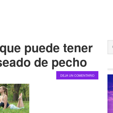
 que puede tener
B
Bu
la
en
est
seado de pecho
pr
we
DEJA UN COMENTARIO