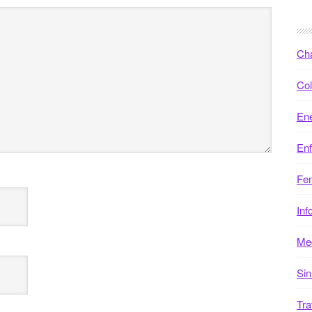
Ch
Col
Ene
En
Fen
Inf
Med
Sin
Tra