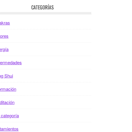
CATEGORÍAS
akras
ores
rgía
fermedades
g Shui
ormación
itación
 categoría
tamientos