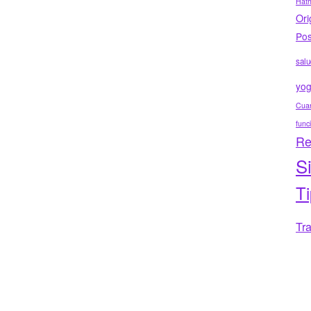
Hat
Ori
Pos
salu
yo
Cuar
func
Re
S
T
Tr