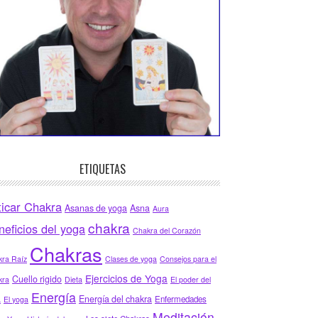
ETIQUETAS
ticar Chakra
Asanas de yoga
Asna
Aura
chakra
neficios del yoga
Chakra del Corazón
Chakras
ra Raíz
Clases de yoga
Consejos para el
Ejercicios de Yoga
Cuello rigido
kra
Dieta
El poder del
Energía
Energía del chakra
Enfermedades
a
El yoga
Meditación