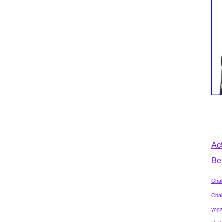
Ac
Be
Chak
Cha
yog