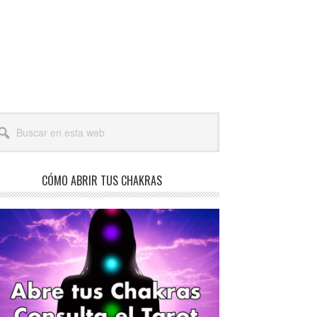
arra
scar
teral
a
incipal
b
CÓMO ABRIR TUS CHAKRAS