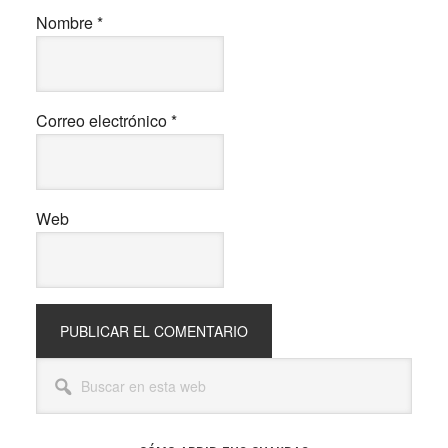
Nombre
*
Correo electrónico
*
Web
Barra
Buscar
lateral
en
esta
principal
web