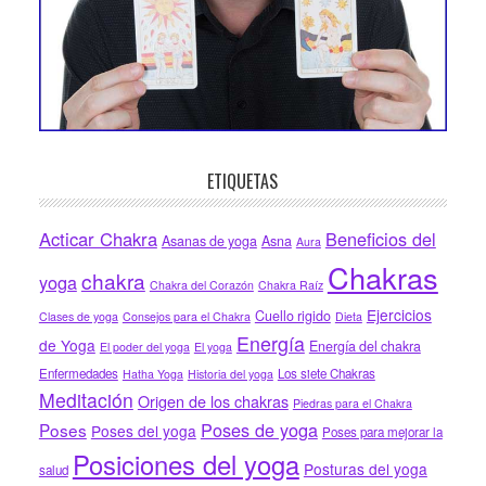
ETIQUETAS
Acticar Chakra
Beneficios del
Asanas de yoga
Asna
Aura
Chakras
chakra
yoga
Chakra del Corazón
Chakra Raíz
Ejercicios
Cuello rigido
Clases de yoga
Consejos para el Chakra
Dieta
Energía
de Yoga
Energía del chakra
El poder del yoga
El yoga
Enfermedades
Los siete Chakras
Hatha Yoga
Historia del yoga
Meditación
Origen de los chakras
Piedras para el Chakra
Poses de yoga
Poses
Poses del yoga
Poses para mejorar la
Posiciones del yoga
Posturas del yoga
salud