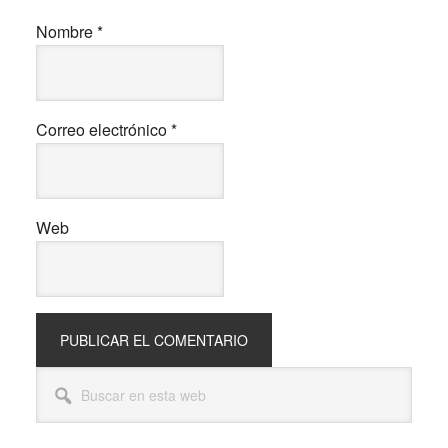
Nombre
*
Correo electrónico
*
Web
Barra
Buscar
lateral
en
esta
principal