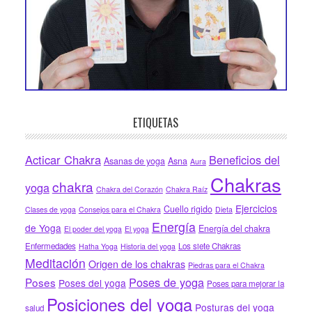
ETIQUETAS
Acticar Chakra
Beneficios del
Asanas de yoga
Asna
Aura
Chakras
chakra
yoga
Chakra del Corazón
Chakra Raíz
Ejercicios
Cuello rigido
Clases de yoga
Consejos para el Chakra
Dieta
Energía
de Yoga
Energía del chakra
El poder del yoga
El yoga
Enfermedades
Los siete Chakras
Hatha Yoga
Historia del yoga
Meditación
Origen de los chakras
Piedras para el Chakra
Poses de yoga
Poses
Poses del yoga
Poses para mejorar la
Posiciones del yoga
Posturas del yoga
salud