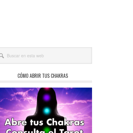
arra
scar
teral
a
incipal
b
CÓMO ABRIR TUS CHAKRAS