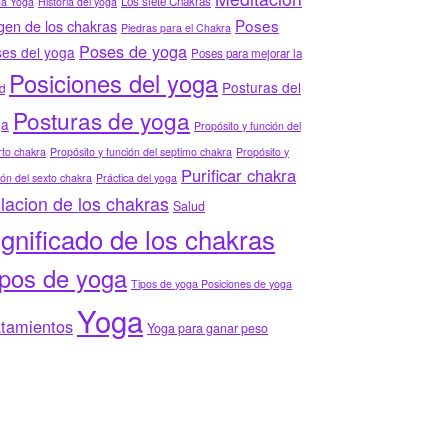
Los siete Chakras
ha Yoga
Historia del yoga
Poses
gen de los chakras
Piedras para el Chakra
Poses de yoga
es del yoga
Poses para mejorar la
Posiciones del yoga
Posturas del
d
Posturas de yoga
ga
Propósito y función del
to chakra
Propósito y función del septimo chakra
Propósito y
Purificar chakra
ión del sexto chakra
Práctica del yoga
lacion de los chakras
Salud
ignificado de los chakras
ipos de yoga
Tipos de yoga Posiciones de yoga
Yoga
atamientos
Yoga para ganar peso