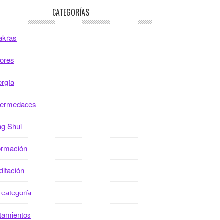
CATEGORÍAS
akras
ores
rgía
fermedades
g Shui
ormación
itación
 categoría
tamientos