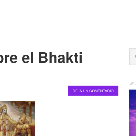
re el Bhakti
B
Bu
la
en
est
pr
we
DEJA UN COMENTARIO