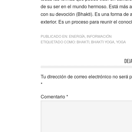
de su ser en el mundo hermoso. Está más all
con su devoción (Bhakti). Es una forma de 
exterior. Es un proceso para reunir el conoc
PUBLICADO EN:
ENERGÍA
,
INFORMACIÓN
ETIQUETADO COMO:
BHAKTI
,
BHAKTI YOGA
,
YOGA
Interacciones
DEJ
con
Tu dirección de correo electrónico no será 
los
*
lectores
Comentario
*