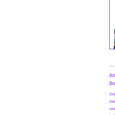
Ac
Be
Chak
Cha
yog