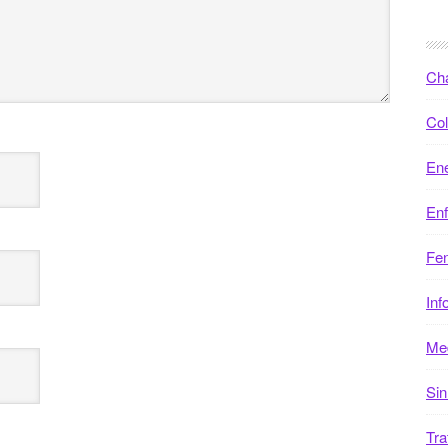
Ch
Col
Ene
En
Fen
Inf
Med
Sin
Tra