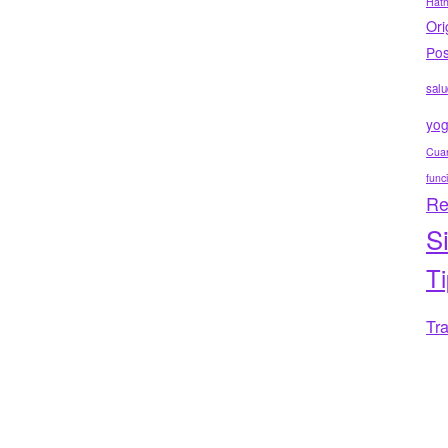
Hat
Ori
Pos
salu
yo
Cuar
func
Re
S
T
Tr