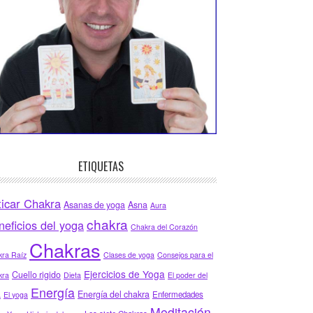
ETIQUETAS
ticar Chakra
Asanas de yoga
Asna
Aura
chakra
neficios del yoga
Chakra del Corazón
Chakras
ra Raíz
Clases de yoga
Consejos para el
Ejercicios de Yoga
Cuello rigido
kra
Dieta
El poder del
Energía
Energía del chakra
Enfermedades
a
El yoga
Meditación