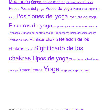
Meditación
Origen de los chakras
Piedras para el Chakra
Poses de yoga
Poses
Poses del yoga
Poses para mejorar la
Posiciones del yoga
Posturas del yoga
salud
Posturas de yoga
Propósito y función del Cuarto chakra
Propósito y función del septimo chakra
Propósito y función del sexto chakra
Relacion de los
Purificar chakra
Práctica del yoga
Significado de los
chakras
Salud
chakras
Tipos de yoga
Tipos de yoga Posiciones
Yoga
Tratamientos
Yoga para ganar peso
de yoga
© Servicio de entretenimiento ofrecido por
Sinceridad SL