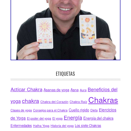
ETIQUETAS
Acticar Chakra
Beneficios del
Asanas de yoga
Asna
Aura
Chakras
chakra
yoga
Chakra del Corazón
Chakra Raíz
Ejercicios
Cuello rigido
Clases de yoga
Consejos para el Chakra
Dieta
Energía
de Yoga
Energía del chakra
El poder del yoga
El yoga
Enfermedades
Los siete Chakras
Hatha Yoga
Historia del yoga