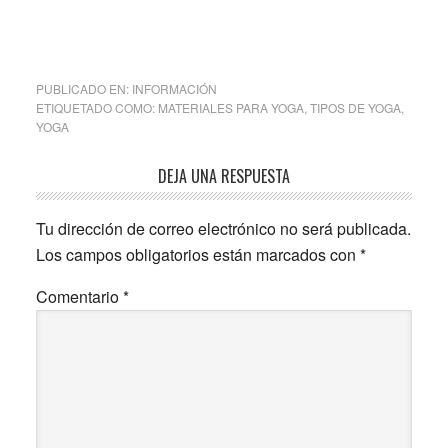
PUBLICADO EN:
INFORMACIÓN
ETIQUETADO COMO:
MATERIALES PARA YOGA
,
TIPOS DE YOGA
,
YOGA
Interacciones
DEJA UNA RESPUESTA
con
Tu dirección de correo electrónico no será publicada.
los
Los campos obligatorios están marcados con
*
lectores
Comentario
*