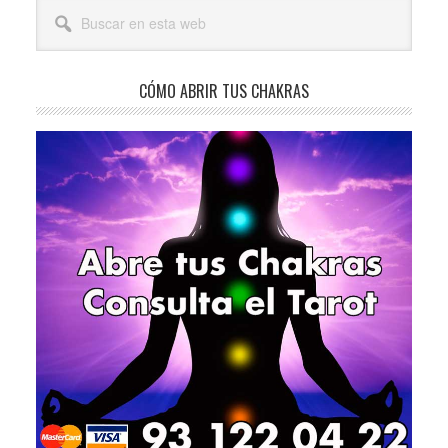
Barra
Buscar
lateral
en
esta
principal
web
CÓMO ABRIR TUS CHAKRAS