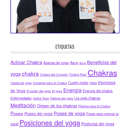
ETIQUETAS
Acticar Chakra
Beneficios del
Asanas de yoga
Asna
Aura
Chakras
chakra
yoga
Chakra del Corazón
Chakra Raíz
Ejercicios
Cuello rigido
Clases de yoga
Consejos para el Chakra
Dieta
Energía
de Yoga
Energía del chakra
El poder del yoga
El yoga
Enfermedades
Los siete Chakras
Hatha Yoga
Historia del yoga
Meditación
Origen de los chakras
Piedras para el Chakra
Poses de yoga
Poses
Poses del yoga
Poses para mejorar la
Posiciones del yoga
Posturas del yoga
salud