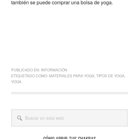
también se puede comprar una bolsa de yoga.
PUBLICADO EN:
INFORMACIÓN
ETIQUETADO COMO:
MATERIALES PARA YOGA
,
TIPOS DE YOGA
,
YOGA
Barra
Buscar
lateral
en
esta
principal
web
CÓMO ABRIR TUS CHAKRAS