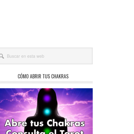
arra
scar
teral
a
incipal
b
CÓMO ABRIR TUS CHAKRAS