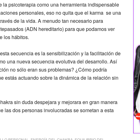
 la psicoterapia como una herramienta indispensable
laciones personales, eso no quita que el karma se una
través de la vida. A menudo tan necesario para
antepasados (ADN hereditario) para que podamos ver
 los hábitos.
sta secuencia es la sensibilización y la facilitación de
mo una nueva secuencia evolutiva del desarrollo. Así
ación no sólo eran sus problemas? ¿Cómo podría
e estás actuando sobre la dinámica de la relación sin
l chakra sin duda despejara y mejorara en gran manera
 que las dos personas involucradas se sometan a esta
LLO PERSONAL
,
ENERGÍA DEL CHAKRA
,
EQUILIBRIO DEL