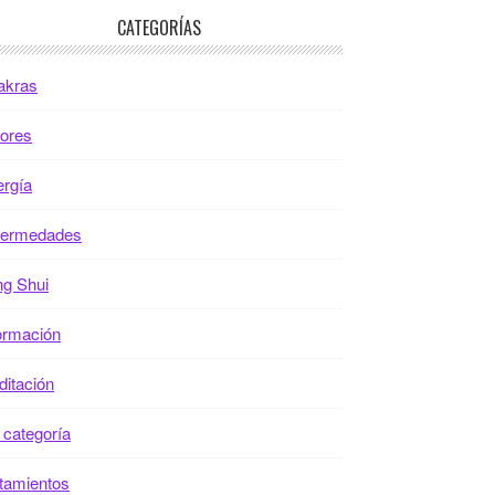
CATEGORÍAS
akras
ores
rgía
fermedades
g Shui
ormación
itación
 categoría
tamientos