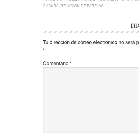
CHAKRA
,
RELACIÓN DE PAREJAS
Interacciones
DEJ
con
Tu dirección de correo electrónico no será 
los
*
lectores
Comentario
*