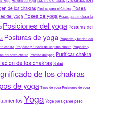
Los siete Chakras
ha Yoga
Historia del yoga
Poses
gen de los chakras
Piedras para el Chakra
Poses de yoga
es del yoga
Poses para mejorar la
Posiciones del yoga
Posturas del
d
Posturas de yoga
ga
Propósito y función del
to chakra
Propósito y función del septimo chakra
Propósito y
Purificar chakra
ión del sexto chakra
Práctica del yoga
lacion de los chakras
Salud
ignificado de los chakras
ipos de yoga
Tipos de yoga Posiciones de yoga
Yoga
atamientos
Yoga para ganar peso