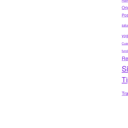
Hat
Ori
Pos
salu
yo
Cuar
func
Re
S
T
Tr