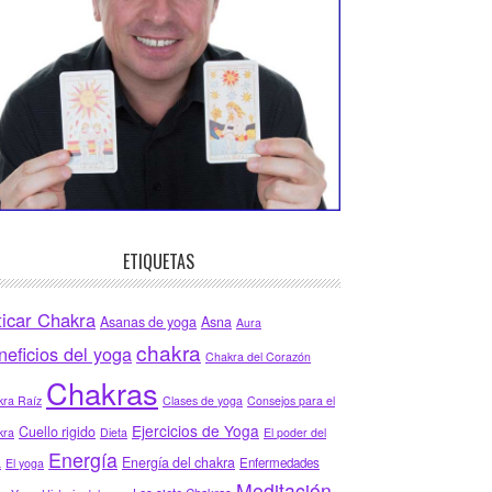
ETIQUETAS
ticar Chakra
Asanas de yoga
Asna
Aura
chakra
neficios del yoga
Chakra del Corazón
Chakras
ra Raíz
Clases de yoga
Consejos para el
Ejercicios de Yoga
Cuello rigido
kra
Dieta
El poder del
Energía
Energía del chakra
Enfermedades
a
El yoga
Meditación