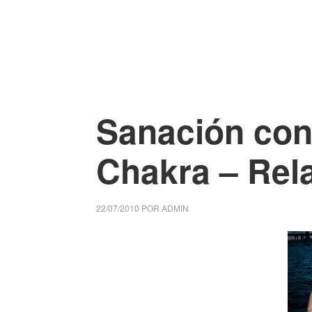
Sanación con 
Chakra – Rela
22/07/2010
POR
ADMIN