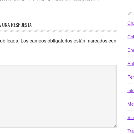
Ch
A UNA RESPUESTA
Col
publicada.
Los campos obligatorios están marcados con
Ene
En
Fen
Inf
Med
Sin
Tra