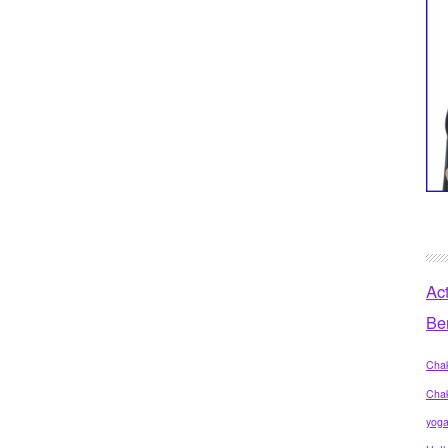
Ac
Be
Chak
Cha
yog