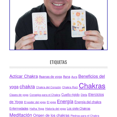
ETIQUETAS
Acticar Chakra
Beneficios del
Asanas de yoga
Asna
Aura
Chakras
chakra
yoga
Chakra del Corazón
Chakra Raíz
Ejercicios
Cuello rigido
Clases de yoga
Consejos para el Chakra
Dieta
Energía
de Yoga
Energía del chakra
El poder del yoga
El yoga
Enfermedades
Los siete Chakras
Hatha Yoga
Historia del yoga
Meditación
Origen de los chakras
Piedras para el Chakra