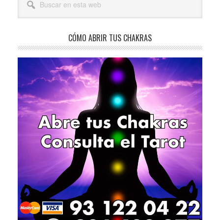
lateral
en
esta
principal
web
CÓMO ABRIR TUS CHAKRAS