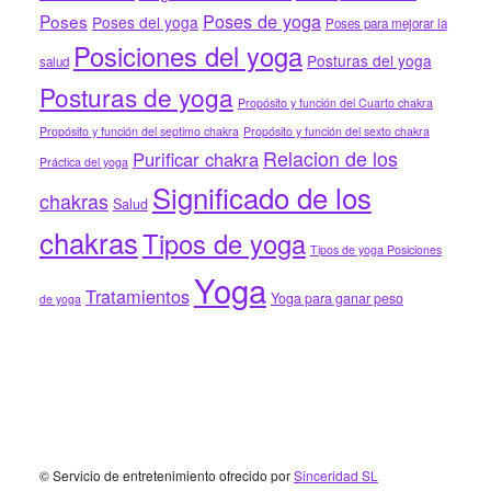
Poses de yoga
Poses
Poses del yoga
Poses para mejorar la
Posiciones del yoga
Posturas del yoga
salud
Posturas de yoga
Propósito y función del Cuarto chakra
Propósito y función del septimo chakra
Propósito y función del sexto chakra
Relacion de los
Purificar chakra
Práctica del yoga
Significado de los
chakras
Salud
chakras
Tipos de yoga
Tipos de yoga Posiciones
Yoga
Tratamientos
Yoga para ganar peso
de yoga
Footer
© Servicio de entretenimiento ofrecido por
Sinceridad SL