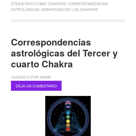
ETIQUETADO COMO:
CHAKRAS
,
CORRESPONDENCIAS
ASTROLÓGICAS
,
SIGNIFICADO DE LOS CHAKRAS
Correspondencias
astrológicas del Tercer y
cuarto Chakra
16/06/2013
POR
ADMIN
DEJA UN COMENTARIO