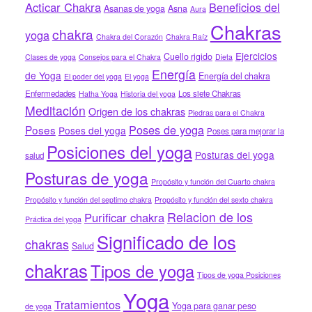
Acticar Chakra
Beneficios del
Asanas de yoga
Asna
Aura
Chakras
chakra
yoga
Chakra del Corazón
Chakra Raíz
Ejercicios
Cuello rigido
Clases de yoga
Consejos para el Chakra
Dieta
Energía
de Yoga
Energía del chakra
El poder del yoga
El yoga
Enfermedades
Los siete Chakras
Hatha Yoga
Historia del yoga
Meditación
Origen de los chakras
Piedras para el Chakra
Poses de yoga
Poses
Poses del yoga
Poses para mejorar la
Posiciones del yoga
Posturas del yoga
salud
Posturas de yoga
Propósito y función del Cuarto chakra
Propósito y función del septimo chakra
Propósito y función del sexto chakra
Relacion de los
Purificar chakra
Práctica del yoga
Significado de los
chakras
Salud
chakras
Tipos de yoga
Tipos de yoga Posiciones
Yoga
Tratamientos
Yoga para ganar peso
de yoga