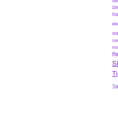
Hat
Ori
Pos
salu
yo
Cuar
func
Re
S
T
Tr