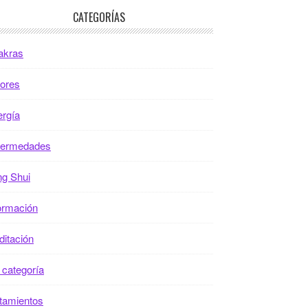
CATEGORÍAS
akras
ores
rgía
fermedades
g Shui
ormación
itación
 categoría
tamientos