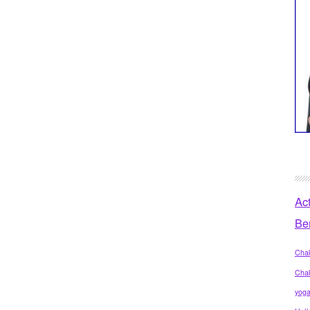
Ac
Be
Chak
Cha
yog