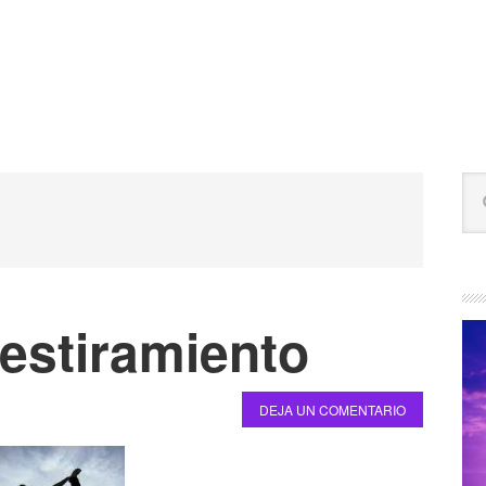
B
Bu
la
en
est
pr
we
 estiramiento
DEJA UN COMENTARIO