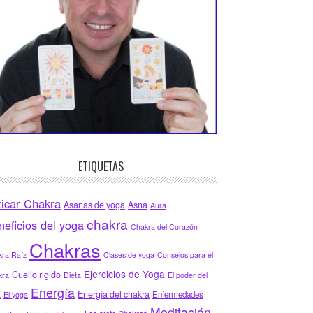
ETIQUETAS
ticar Chakra
Asanas de yoga
Asna
Aura
chakra
neficios del yoga
Chakra del Corazón
Chakras
ra Raíz
Clases de yoga
Consejos para el
Ejercicios de Yoga
Cuello rigido
kra
Dieta
El poder del
Energía
Energía del chakra
Enfermedades
a
El yoga
Meditación