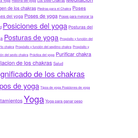
Los siete Chakras
ha Yoga
Historia del yoga
Poses
gen de los chakras
Piedras para el Chakra
Poses de yoga
es del yoga
Poses para mejorar la
Posiciones del yoga
Posturas del
d
Posturas de yoga
ga
Propósito y función del
to chakra
Propósito y función del septimo chakra
Propósito y
Purificar chakra
ión del sexto chakra
Práctica del yoga
lacion de los chakras
Salud
ignificado de los chakras
ipos de yoga
Tipos de yoga Posiciones de yoga
Yoga
atamientos
Yoga para ganar peso