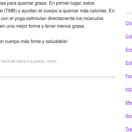
sa para quemar grasa. En primer lugar, estos
al (TMB) y ayudan al cuerpo a quemar más calorías. En
 con el yoga estimulan directamente los músculos
Ch
e en una mejor forma y tener menos grasa.
Col
un cuerpo más firme y saludable!
Ene
,
TASA METABÓLICA BASAL
,
YOGA
En
Fen
Inf
Med
Sin
Tra