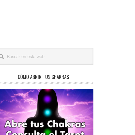
arra
scar
teral
a
incipal
b
CÓMO ABRIR TUS CHAKRAS