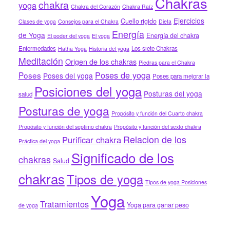
Chakras
chakra
yoga
Chakra del Corazón
Chakra Raíz
Ejercicios
Cuello rigido
Clases de yoga
Consejos para el Chakra
Dieta
Energía
de Yoga
Energía del chakra
El poder del yoga
El yoga
Enfermedades
Los siete Chakras
Hatha Yoga
Historia del yoga
Meditación
Origen de los chakras
Piedras para el Chakra
Poses de yoga
Poses
Poses del yoga
Poses para mejorar la
Posiciones del yoga
Posturas del yoga
salud
Posturas de yoga
Propósito y función del Cuarto chakra
Propósito y función del septimo chakra
Propósito y función del sexto chakra
Relacion de los
Purificar chakra
Práctica del yoga
Significado de los
chakras
Salud
chakras
Tipos de yoga
Tipos de yoga Posiciones
Yoga
Tratamientos
Yoga para ganar peso
de yoga