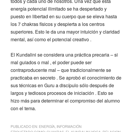
todos y cada uno de nosotros. Una vez que esta
energía potencial ilimitado se ha despertado y
puesto en libertad en su cuerpo que se eleva hasta
los 7 chakras físicos y despierta a los centros
superiores. Esto le da una mayor intuición y claridad
mental, así como el potencial creativo .
El Kundalini se considera una práctica precaria – si
mal guiados o mal , el poder puede ser
contraproducente mal – que tradicionalmente se
practicaba en secreto . Se aprobó el conocimiento de
sus técnicas en Guru a discípulo sólo después de
largos y tediosos procesos de iniciación . Esto se
hizo más para determinar el compromiso del alumno
con el tema.
PUBLICADO EN:
ENERGÍA
,
INFORMACIÓN
ETIQUETADO COMO:
CHAKRAS
,
EL KUNDALINI YOGA
,
RELACION