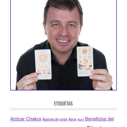
ETIQUETAS
Acticar Chakra
Beneficios del
Asanas de yoga
Asna
Aura