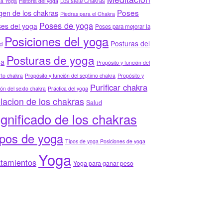
Los siete Chakras
ha Yoga
Historia del yoga
Poses
gen de los chakras
Piedras para el Chakra
Poses de yoga
es del yoga
Poses para mejorar la
Posiciones del yoga
Posturas del
d
Posturas de yoga
ga
Propósito y función del
to chakra
Propósito y función del septimo chakra
Propósito y
Purificar chakra
ión del sexto chakra
Práctica del yoga
lacion de los chakras
Salud
ignificado de los chakras
ipos de yoga
Tipos de yoga Posiciones de yoga
Yoga
atamientos
Yoga para ganar peso