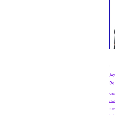
Ac
Be
Chak
Cha
yog