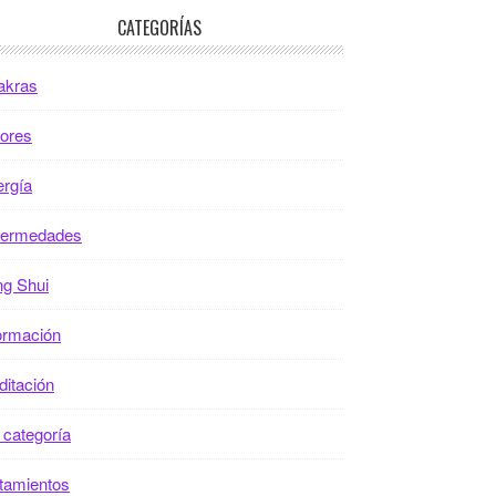
CATEGORÍAS
akras
ores
rgía
fermedades
g Shui
ormación
itación
 categoría
tamientos