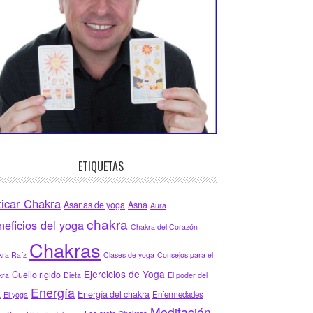
ETIQUETAS
ticar Chakra
Asanas de yoga
Asna
Aura
chakra
neficios del yoga
Chakra del Corazón
Chakras
ra Raíz
Clases de yoga
Consejos para el
Ejercicios de Yoga
Cuello rigido
kra
Dieta
El poder del
Energía
Energía del chakra
Enfermedades
a
El yoga
Meditación