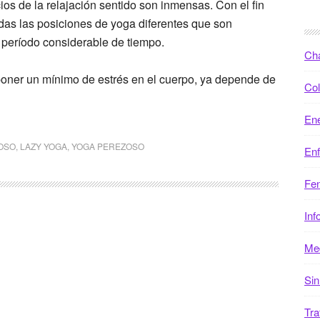
ios de la relajación sentido son inmensas. Con el fin
das las posiciones de yoga diferentes que son
período considerable de tiempo.
Ch
 poner un mínimo de estrés en el cuerpo, ya depende de
Col
Ene
OSO
,
LAZY YOGA
,
YOGA PEREZOSO
En
Fen
Inf
Med
Sin
Tra