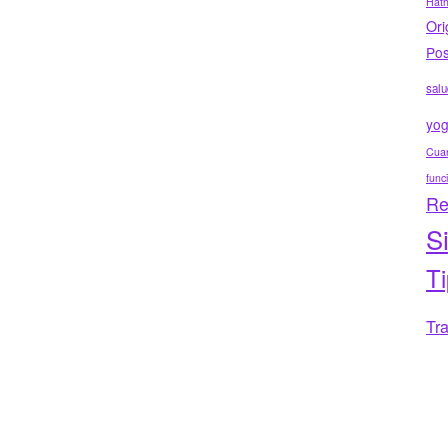
Hat
Ori
Pos
salu
yo
Cuar
func
Re
S
T
Tr