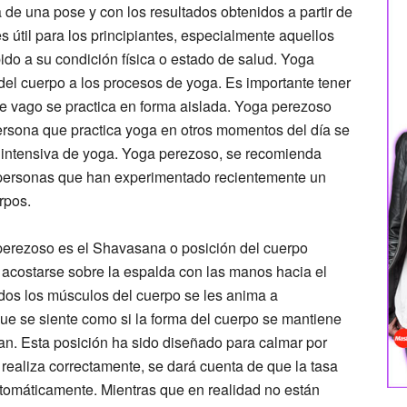
a de una pose y con los resultados obtenidos a partir de
 útil para los principiantes, especialmente aquellos
bido a su condición física o estado de salud. Yoga
del cuerpo a los procesos de yoga. Es importante tener
e vago se practica en forma aislada. Yoga perezoso
persona que practica yoga en otros momentos del día se
ca intensiva de yoga. Yoga perezoso, se recomienda
s personas que han experimentado recientemente un
rpos.
perezoso es el Shavasana o posición del cuerpo
 acostarse sobre la espalda con las manos hacia el
dos los músculos del cuerpo se les anima a
ue se siente como si la forma del cuerpo se mantiene
yan. Esta posición ha sido diseñado para calmar por
realiza correctamente, se dará cuenta de que la tasa
utomáticamente. Mientras que en realidad no están