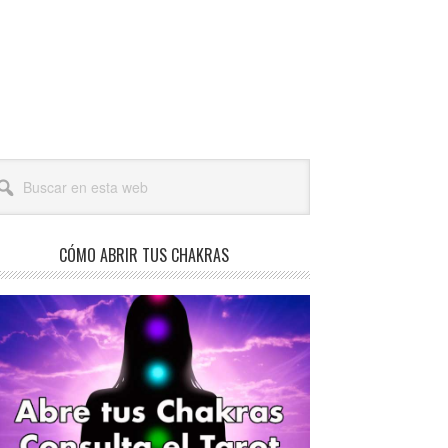
arra
scar
teral
a
incipal
b
CÓMO ABRIR TUS CHAKRAS