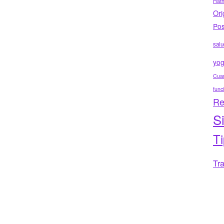
Hat
Ori
Pos
salu
yo
Cuar
func
Re
S
T
Tr