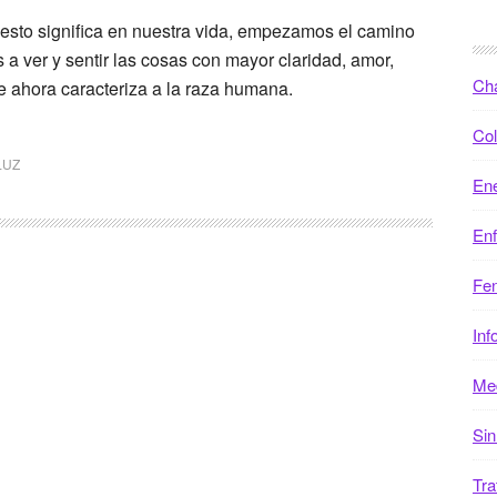
sto significa en nuestra vida, empezamos el camino
 a ver y sentir las cosas con mayor claridad, amor,
Ch
e ahora caracteriza a la raza humana.
Col
LUZ
Ene
En
Fen
Inf
Med
Sin
Tra