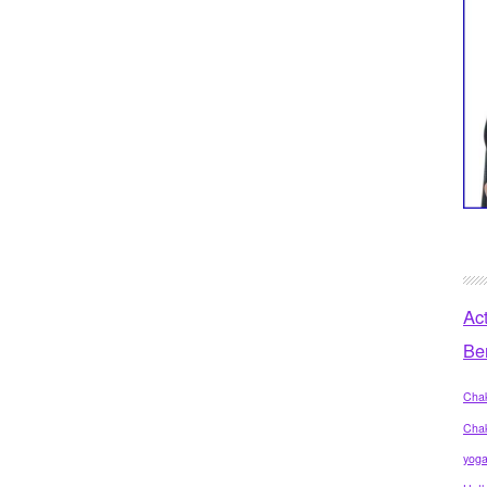
Ac
Be
Chak
Cha
yog