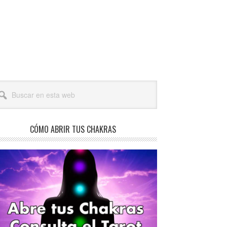
arra
scar
teral
a
incipal
b
CÓMO ABRIR TUS CHAKRAS