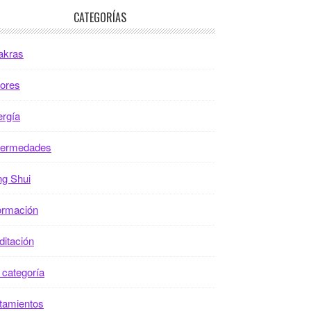
CATEGORÍAS
akras
ores
rgía
fermedades
g Shui
ormación
itación
 categoría
tamientos