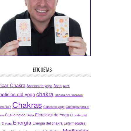
ETIQUETAS
ticar Chakra
Asanas de yoga
Asna
Aura
chakra
neficios del yoga
Chakra del Corazón
Chakras
ra Raíz
Clases de yoga
Consejos para el
Ejercicios de Yoga
Cuello rigido
kra
Dieta
El poder del
Energía
Energía del chakra
Enfermedades
a
El yoga
Meditación