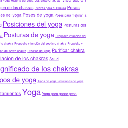
Los siete Chakras
ha Yoga
Historia del yoga
Poses
gen de los chakras
Piedras para el Chakra
Poses de yoga
es del yoga
Poses para mejorar la
Posiciones del yoga
Posturas del
d
Posturas de yoga
ga
Propósito y función del
to chakra
Propósito y función del septimo chakra
Propósito y
Purificar chakra
ión del sexto chakra
Práctica del yoga
lacion de los chakras
Salud
ignificado de los chakras
ipos de yoga
Tipos de yoga Posiciones de yoga
Yoga
atamientos
Yoga para ganar peso