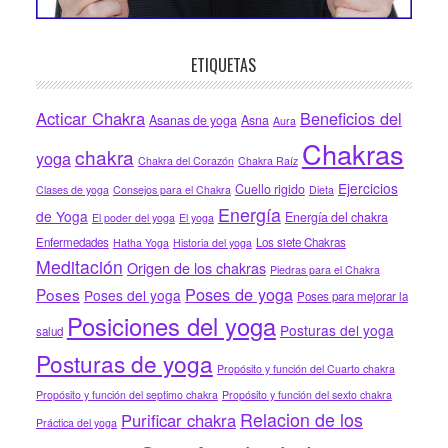
ETIQUETAS
Acticar Chakra
Beneficios del
Asanas de yoga
Asna
Aura
Chakras
chakra
yoga
Chakra del Corazón
Chakra Raíz
Ejercicios
Cuello rigido
Clases de yoga
Consejos para el Chakra
Dieta
Energía
de Yoga
Energía del chakra
El poder del yoga
El yoga
Enfermedades
Los siete Chakras
Hatha Yoga
Historia del yoga
Meditación
Origen de los chakras
Piedras para el Chakra
Poses de yoga
Poses
Poses del yoga
Poses para mejorar la
Posiciones del yoga
Posturas del yoga
salud
Posturas de yoga
Propósito y función del Cuarto chakra
Propósito y función del septimo chakra
Propósito y función del sexto chakra
Relacion de los
Purificar chakra
Práctica del yoga