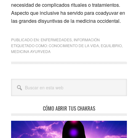
necesidad de complicados rituales o tratamientos.
Aspecto que inclusive ha servido para coadyuvar en
las grandes disyuntivas de la medicina occidental.
PUBLICADO EN:
ENFERMEDADES
,
INFORMACIÓN
ETIQUETADO COMO:
CONOCIMIENTO DE LA VIDA
,
EQUILIBRIO
,
MEDICINA AYURVEDA
Barra
Buscar
lateral
en
esta
principal
web
CÓMO ABRIR TUS CHAKRAS