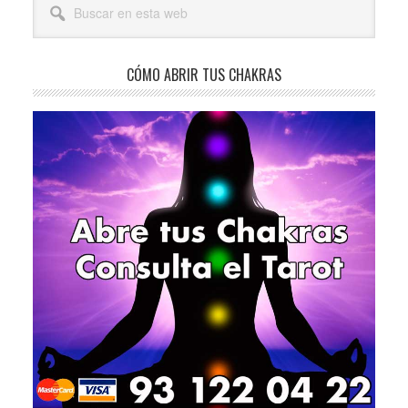
lateral
en
esta
principal
web
CÓMO ABRIR TUS CHAKRAS