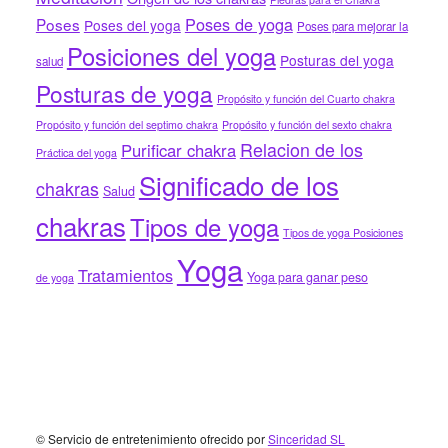
Poses de yoga
Poses
Poses del yoga
Poses para mejorar la
Posiciones del yoga
Posturas del yoga
salud
Posturas de yoga
Propósito y función del Cuarto chakra
Propósito y función del septimo chakra
Propósito y función del sexto chakra
Relacion de los
Purificar chakra
Práctica del yoga
Significado de los
chakras
Salud
chakras
Tipos de yoga
Tipos de yoga Posiciones
Yoga
Tratamientos
Yoga para ganar peso
de yoga
Footer
© Servicio de entretenimiento ofrecido por
Sinceridad SL