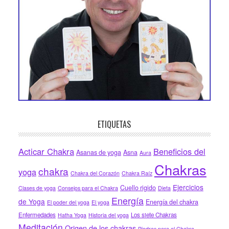
ETIQUETAS
Acticar Chakra
Beneficios del
Asanas de yoga
Asna
Aura
Chakras
chakra
yoga
Chakra del Corazón
Chakra Raíz
Ejercicios
Cuello rigido
Clases de yoga
Consejos para el Chakra
Dieta
Energía
de Yoga
Energía del chakra
El poder del yoga
El yoga
Enfermedades
Los siete Chakras
Hatha Yoga
Historia del yoga
Meditación
Origen de los chakras
Piedras para el Chakra