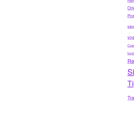
Hat
Ori
Pos
salu
yo
Cuar
func
Re
S
T
Tr