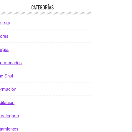
CATEGORÍAS
akras
ores
rgía
fermedades
g Shui
ormación
itación
 categoría
tamientos