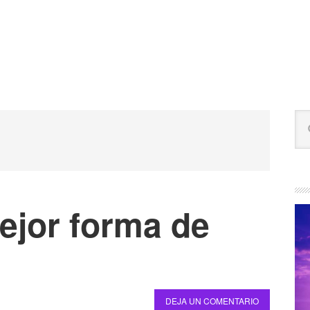
B
Bu
la
en
est
pr
we
ejor forma de
DEJA UN COMENTARIO