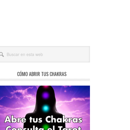
arra
scar
teral
a
incipal
b
CÓMO ABRIR TUS CHAKRAS