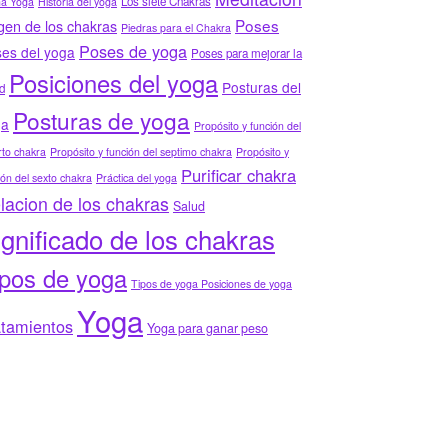
Los siete Chakras
ha Yoga
Historia del yoga
Poses
gen de los chakras
Piedras para el Chakra
Poses de yoga
es del yoga
Poses para mejorar la
Posiciones del yoga
Posturas del
d
Posturas de yoga
ga
Propósito y función del
to chakra
Propósito y función del septimo chakra
Propósito y
Purificar chakra
ión del sexto chakra
Práctica del yoga
lacion de los chakras
Salud
ignificado de los chakras
ipos de yoga
Tipos de yoga Posiciones de yoga
Yoga
atamientos
Yoga para ganar peso