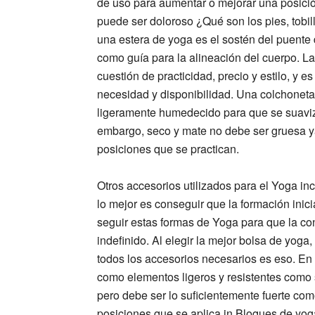
de uso para aumentar o mejorar una posici
puede ser doloroso ¿Qué son los pies, tobil
una estera de yoga es el sostén del puent
como guía para la alineación del cuerpo. L
cuestión de practicidad, precio y estilo, y e
necesidad y disponibilidad. Una colchoneta
ligeramente humedecido para que se suaviza 
embargo, seco y mate no debe ser gruesa ya
posiciones que se practican.
Otros accesorios utilizados para el Yoga inc
lo mejor es conseguir que la formación inic
seguir estas formas de Yoga para que la con
indefinido. Al elegir la mejor bolsa de yog
todos los accesorios necesarios es eso. En 
como elementos ligeros y resistentes como s
pero debe ser lo suficientemente fuerte com
posiciones que se aplica in Bloques de yog