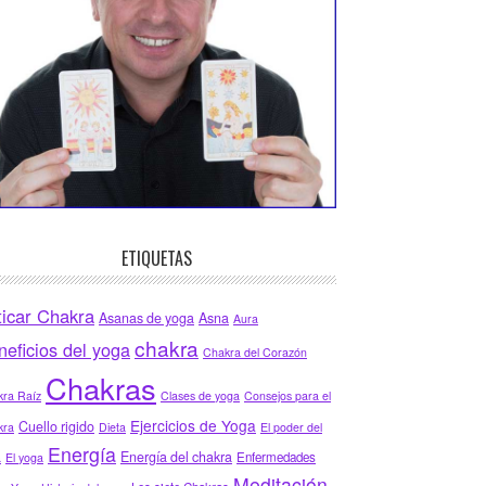
ETIQUETAS
ticar Chakra
Asanas de yoga
Asna
Aura
chakra
neficios del yoga
Chakra del Corazón
Chakras
ra Raíz
Clases de yoga
Consejos para el
Ejercicios de Yoga
Cuello rigido
kra
Dieta
El poder del
Energía
Energía del chakra
Enfermedades
a
El yoga
Meditación