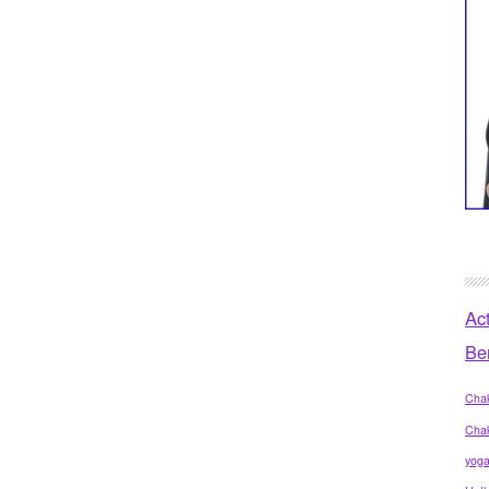
Ac
Be
Chak
Cha
yog