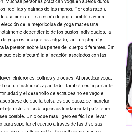
ón. Muchas personas practican yoga en suelos duros
los, rodillas y palmas de las manos. Por esta razón,
e de uso común. Una estera de yoga también ayuda
a elección de la mejor bolsa de yoga mat es una
s totalmente dependiente de los gustos individuales, la
 de yoga es uno que es delgado, fácil de plegar y
la presión sobre las partes del cuerpo diferentes. Sin
 que esto afectará la alineación asociados con las
luyen cinturones, cojines y bloques. Al practicar yoga,
ial con un instructor capacitado. También es importante
tinuidad y el desarrollo de actitudes no es vago e
a, asegúrese de que la bolsa es que capaz de manejar
el ejercicio de los bloques es fundamental para tener
ea posible. Un bloque más ligero es fácil de llevar
o para soportar el cuerpo a través de las diversas
a, correas y cojines están disponibles en muchas