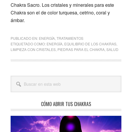
Chakra Sacro. Los cristales y minerales para este
Chakra son el de color turquesa, cetrino, coral y
ámbar.
PUBLICADO EN:
ENERGÍA
,
TRATAMIENTOS
ETIQUETADO COMO:
ENERGÍA
,
EQUILIBRIO DE LOS CHAKRAS
,
LIMPIEZA CON CRISTALES
,
PIEDRAS PARA EL CHAKRA
,
SALUD
Barra
Buscar
lateral
en
esta
principal
web
CÓMO ABRIR TUS CHAKRAS