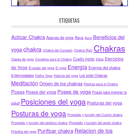
ETIQUETAS
Acticar Chakra
Beneficios del
Asanas de yoga
Asna
Aura
Chakras
chakra
yoga
Chakra del Corazón
Chakra Raíz
Ejercicios
Cuello rigido
Clases de yoga
Consejos para el Chakra
Dieta
Energía
de Yoga
Energía del chakra
El poder del yoga
El yoga
Enfermedades
Los siete Chakras
Hatha Yoga
Historia del yoga
Meditación
Origen de los chakras
Piedras para el Chakra
Poses de yoga
Poses
Poses del yoga
Poses para mejorar la
Posiciones del yoga
Posturas del yoga
salud
Posturas de yoga
Propósito y función del Cuarto chakra
Propósito y función del septimo chakra
Propósito y función del sexto chakra
Relacion de los
Purificar chakra
Práctica del yoga