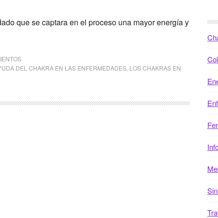
 dado que se captara en el proceso una mayor energía y
Ch
Col
IENTOS
YUDA DEL CHAKRA EN LAS ENFERMEDADES
,
LOS CHAKRAS EN
Ene
En
Fen
Inf
Med
Sin
Tra