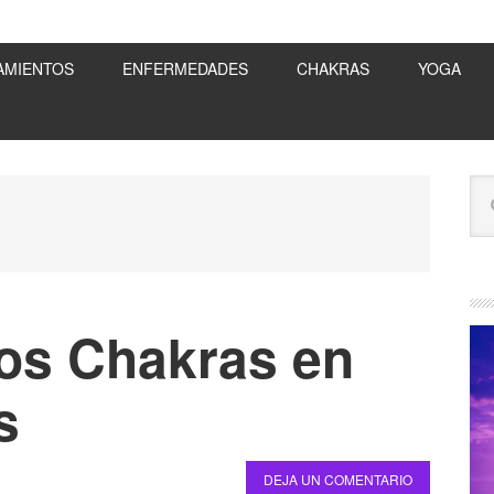
AMIENTOS
ENFERMEDADES
CHAKRAS
YOGA
B
Bu
la
en
est
pr
we
los Chakras en
s
DEJA UN COMENTARIO