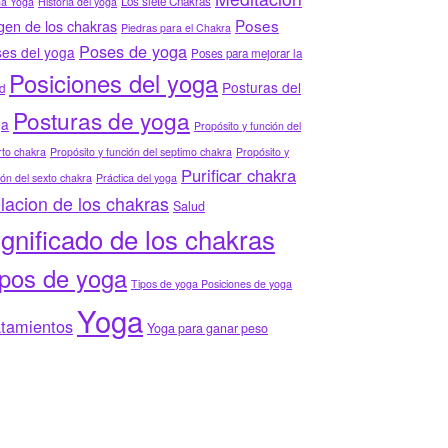
Los siete Chakras
ha Yoga
Historia del yoga
Poses
gen de los chakras
Piedras para el Chakra
Poses de yoga
es del yoga
Poses para mejorar la
Posiciones del yoga
Posturas del
d
Posturas de yoga
ga
Propósito y función del
to chakra
Propósito y función del septimo chakra
Propósito y
Purificar chakra
ión del sexto chakra
Práctica del yoga
lacion de los chakras
Salud
ignificado de los chakras
ipos de yoga
Tipos de yoga Posiciones de yoga
Yoga
atamientos
Yoga para ganar peso