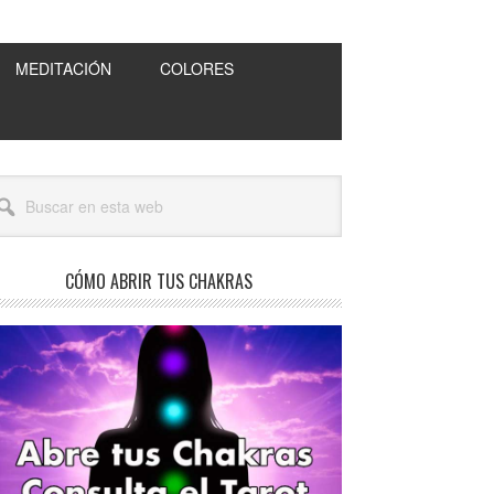
MEDITACIÓN
COLORES
arra
scar
teral
a
incipal
b
CÓMO ABRIR TUS CHAKRAS