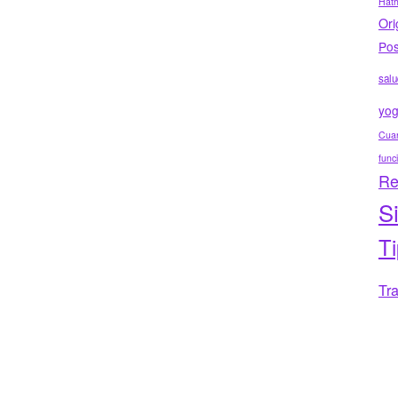
Hat
Ori
Pos
salu
yo
Cuar
func
Re
S
T
Tr