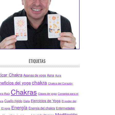
ETIQUETAS
ticar Chakra
Asanas de yoga
Asna
Aura
chakra
neficios del yoga
Chakra del Corazón
Chakras
ra Raíz
Clases de yoga
Consejos para el
Ejercicios de Yoga
Cuello rigido
kra
Dieta
El poder del
Energía
Energía del chakra
Enfermedades
a
El yoga
Meditación