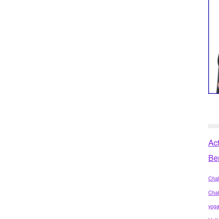
Ac
Be
Chak
Cha
yog