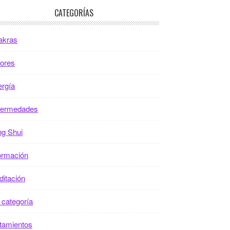
CATEGORÍAS
akras
ores
rgía
fermedades
g Shui
ormación
itación
 categoría
tamientos