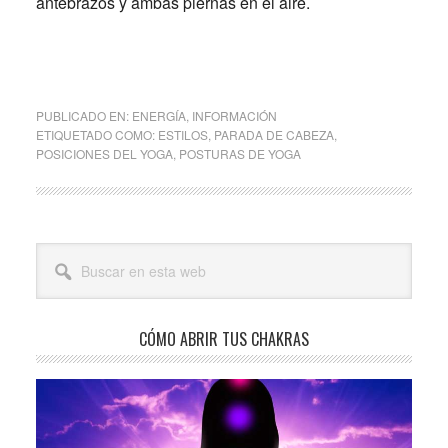
antebrazos y ambas piernas en el aire.
PUBLICADO EN:
ENERGÍA
,
INFORMACIÓN
ETIQUETADO COMO:
ESTILOS
,
PARADA DE CABEZA
,
POSICIONES DEL YOGA
,
POSTURAS DE YOGA
Barra
Buscar
lateral
en
esta
principal
web
CÓMO ABRIR TUS CHAKRAS