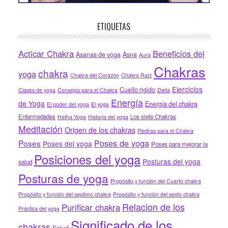
ETIQUETAS
Acticar Chakra
Beneficios del
Asanas de yoga
Asna
Aura
Chakras
chakra
yoga
Chakra del Corazón
Chakra Raíz
Ejercicios
Cuello rigido
Clases de yoga
Consejos para el Chakra
Dieta
Energía
de Yoga
Energía del chakra
El poder del yoga
El yoga
Enfermedades
Los siete Chakras
Hatha Yoga
Historia del yoga
Meditación
Origen de los chakras
Piedras para el Chakra
Poses de yoga
Poses
Poses del yoga
Poses para mejorar la
Posiciones del yoga
Posturas del yoga
salud
Posturas de yoga
Propósito y función del Cuarto chakra
Propósito y función del septimo chakra
Propósito y función del sexto chakra
Relacion de los
Purificar chakra
Práctica del yoga
Significado de los
chakras
Salud