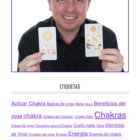
ETIQUETAS
Acticar Chakra
Beneficios del
Asanas de yoga
Asna
Aura
Chakras
chakra
yoga
Chakra del Corazón
Chakra Raíz
Ejercicios
Cuello rigido
Clases de yoga
Consejos para el Chakra
Dieta
Energía
de Yoga
Energía del chakra
El poder del yoga
El yoga