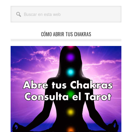
Barra
Buscar
lateral
en
esta
principal
web
CÓMO ABRIR TUS CHAKRAS