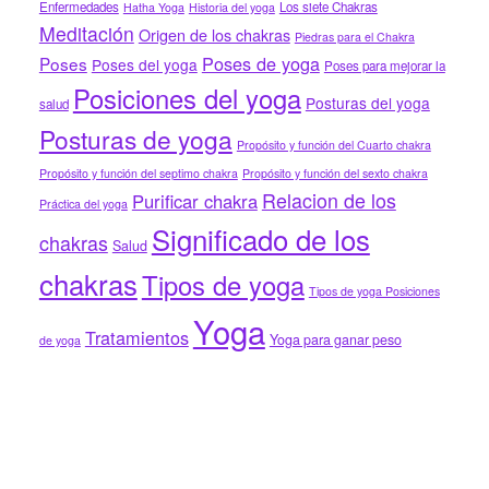
Enfermedades
Los siete Chakras
Hatha Yoga
Historia del yoga
Meditación
Origen de los chakras
Piedras para el Chakra
Poses de yoga
Poses
Poses del yoga
Poses para mejorar la
Posiciones del yoga
Posturas del yoga
salud
Posturas de yoga
Propósito y función del Cuarto chakra
Propósito y función del septimo chakra
Propósito y función del sexto chakra
Relacion de los
Purificar chakra
Práctica del yoga
Significado de los
chakras
Salud
chakras
Tipos de yoga
Tipos de yoga Posiciones
Yoga
Tratamientos
Yoga para ganar peso
de yoga