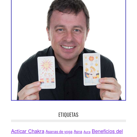
ETIQUETAS
Acticar Chakra
Beneficios del
Asanas de yoga
Asna
Aura