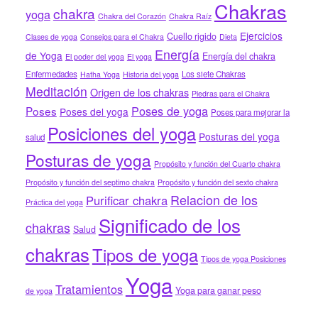
Chakras
chakra
yoga
Chakra del Corazón
Chakra Raíz
Ejercicios
Cuello rigido
Clases de yoga
Consejos para el Chakra
Dieta
Energía
de Yoga
Energía del chakra
El poder del yoga
El yoga
Enfermedades
Los siete Chakras
Hatha Yoga
Historia del yoga
Meditación
Origen de los chakras
Piedras para el Chakra
Poses de yoga
Poses
Poses del yoga
Poses para mejorar la
Posiciones del yoga
Posturas del yoga
salud
Posturas de yoga
Propósito y función del Cuarto chakra
Propósito y función del septimo chakra
Propósito y función del sexto chakra
Relacion de los
Purificar chakra
Práctica del yoga
Significado de los
chakras
Salud
chakras
Tipos de yoga
Tipos de yoga Posiciones
Yoga
Tratamientos
Yoga para ganar peso
de yoga