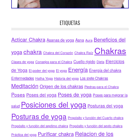
ETIQUETAS
Acticar Chakra
Beneficios del
Asanas de yoga
Asna
Aura
Chakras
chakra
yoga
Chakra del Corazón
Chakra Raíz
Ejercicios
Cuello rigido
Clases de yoga
Consejos para el Chakra
Dieta
Energía
de Yoga
Energía del chakra
El poder del yoga
El yoga
Enfermedades
Los siete Chakras
Hatha Yoga
Historia del yoga
Meditación
Origen de los chakras
Piedras para el Chakra
Poses de yoga
Poses
Poses del yoga
Poses para mejorar la
Posiciones del yoga
Posturas del yoga
salud
Posturas de yoga
Propósito y función del Cuarto chakra
Propósito y función del septimo chakra
Propósito y función del sexto chakra
Relacion de los
Purificar chakra
Práctica del yoga