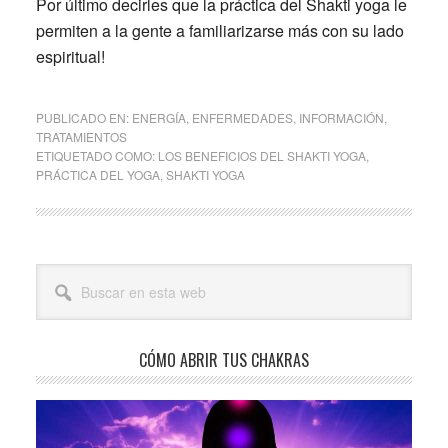
Por último decirles que la práctica del Shakti yoga le
permiten a la gente a familiarizarse más con su lado
espiritual!
PUBLICADO EN:
ENERGÍA
,
ENFERMEDADES
,
INFORMACIÓN
,
TRATAMIENTOS
ETIQUETADO COMO:
LOS BENEFICIOS DEL SHAKTI YOGA
,
PRÁCTICA DEL YOGA
,
SHAKTI YOGA
Barra
Buscar
lateral
en
esta
principal
web
CÓMO ABRIR TUS CHAKRAS