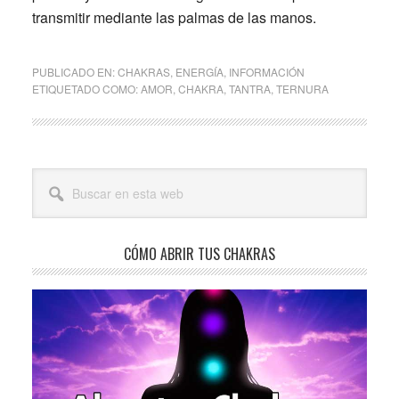
transmitir mediante las palmas de las manos.
PUBLICADO EN:
CHAKRAS
,
ENERGÍA
,
INFORMACIÓN
ETIQUETADO COMO:
AMOR
,
CHAKRA
,
TANTRA
,
TERNURA
Barra
Buscar
lateral
en
esta
principal
web
CÓMO ABRIR TUS CHAKRAS