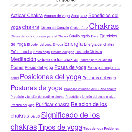
Acticar Chakra
Beneficios del
Asanas de yoga
Asna
Aura
Chakras
chakra
yoga
Chakra del Corazón
Chakra Raíz
Ejercicios
Cuello rigido
Clases de yoga
Consejos para el Chakra
Dieta
Energía
de Yoga
Energía del chakra
El poder del yoga
El yoga
Enfermedades
Los siete Chakras
Hatha Yoga
Historia del yoga
Meditación
Origen de los chakras
Piedras para el Chakra
Poses de yoga
Poses
Poses del yoga
Poses para mejorar la
Posiciones del yoga
Posturas del yoga
salud
Posturas de yoga
Propósito y función del Cuarto chakra
Propósito y función del septimo chakra
Propósito y función del sexto chakra
Relacion de los
Purificar chakra
Práctica del yoga
Significado de los
chakras
Salud
chakras
Tipos de yoga
Tipos de yoga Posiciones