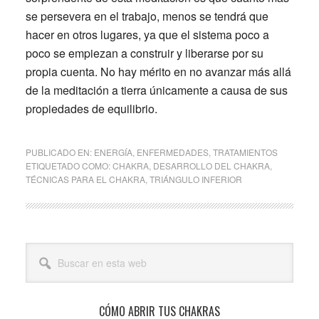
se persevera en el trabajo, menos se tendrá que
hacer en otros lugares, ya que el sistema poco a
poco se empiezan a construir y liberarse por su
propia cuenta. No hay mérito en no avanzar más allá
de la meditación a tierra únicamente a causa de sus
propiedades de equilibrio.
PUBLICADO EN:
ENERGÍA
,
ENFERMEDADES
,
TRATAMIENTOS
ETIQUETADO COMO:
CHAKRA
,
DESARROLLO DEL CHAKRA
,
TÉCNICAS PARA EL CHAKRA
,
TRIÁNGULO INFERIOR
Barra
Buscar
lateral
en
esta
principal
web
CÓMO ABRIR TUS CHAKRAS