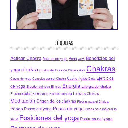
ETIQUETAS
Acticar Chakra
Beneficios del
Asanas de yoga
Asna
Aura
Chakras
chakra
yoga
Chakra del Corazón
Chakra Raíz
Ejercicios
Cuello rigido
Clases de yoga
Consejos para el Chakra
Dieta
Energía
de Yoga
Energía del chakra
El poder del yoga
El yoga
Enfermedades
Los siete Chakras
Hatha Yoga
Historia del yoga
Meditación
Origen de los chakras
Piedras para el Chakra
Poses de yoga
Poses
Poses del yoga
Poses para mejorar la
Posiciones del yoga
Posturas del yoga
salud
Posturas de yoga