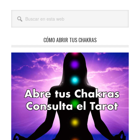
Barra
Buscar
lateral
en
esta
principal
web
CÓMO ABRIR TUS CHAKRAS