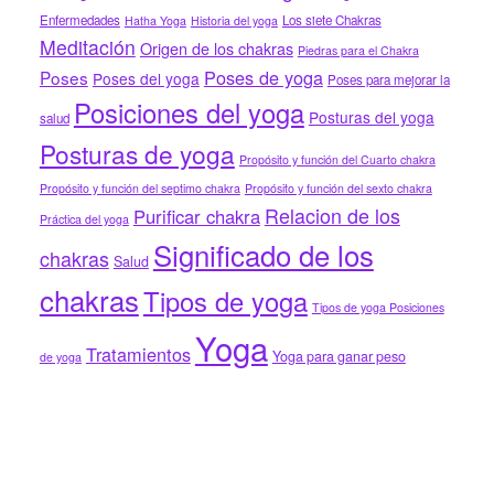
Enfermedades
Los siete Chakras
Hatha Yoga
Historia del yoga
Meditación
Origen de los chakras
Piedras para el Chakra
Poses de yoga
Poses
Poses del yoga
Poses para mejorar la
Posiciones del yoga
Posturas del yoga
salud
Posturas de yoga
Propósito y función del Cuarto chakra
Propósito y función del septimo chakra
Propósito y función del sexto chakra
Relacion de los
Purificar chakra
Práctica del yoga
Significado de los
chakras
Salud
chakras
Tipos de yoga
Tipos de yoga Posiciones
Yoga
Tratamientos
Yoga para ganar peso
de yoga