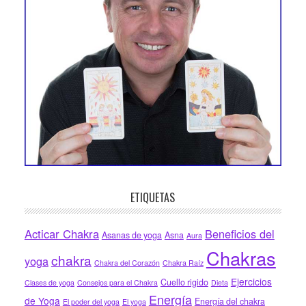
ETIQUETAS
Acticar Chakra
Beneficios del
Asanas de yoga
Asna
Aura
Chakras
chakra
yoga
Chakra del Corazón
Chakra Raíz
Ejercicios
Cuello rigido
Clases de yoga
Consejos para el Chakra
Dieta
Energía
de Yoga
Energía del chakra
El poder del yoga
El yoga