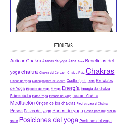
ETIQUETAS
Acticar Chakra
Beneficios del
Asanas de yoga
Asna
Aura
Chakras
chakra
yoga
Chakra del Corazón
Chakra Raíz
Ejercicios
Cuello rigido
Clases de yoga
Consejos para el Chakra
Dieta
Energía
de Yoga
Energía del chakra
El poder del yoga
El yoga
Enfermedades
Los siete Chakras
Hatha Yoga
Historia del yoga
Meditación
Origen de los chakras
Piedras para el Chakra
Poses de yoga
Poses
Poses del yoga
Poses para mejorar la
Posiciones del yoga
Posturas del yoga
salud