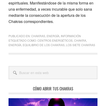
espirituales. Manifestándose de la misma forma en
una enfermedad, a veces incurable que solo sana
mediante la consecución de la apertura de los
Chakras
correspondientes.
PUBLICADO EN:
CHAKRAS
,
ENERGÍA
,
INFORMACIÓN
ETIQUETADO COMO:
CENTROS ENERGÉTICOS
,
CHAKRA
,
ENERGÍA
,
EQUILIBRIO DE LOS CHAKRAS
,
LOS SIETE CHAKRAS
Barra
Buscar
lateral
en
esta
principal
web
CÓMO ABRIR TUS CHAKRAS