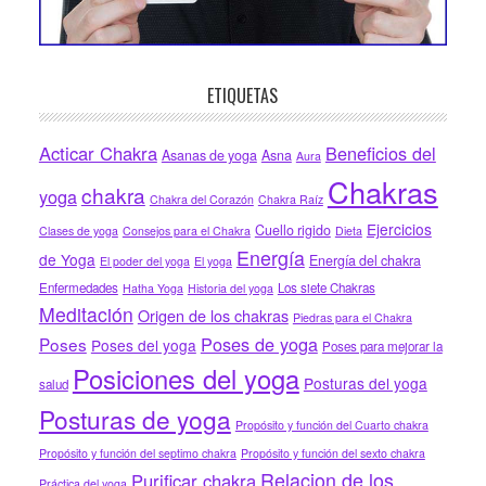
ETIQUETAS
Acticar Chakra
Beneficios del
Asanas de yoga
Asna
Aura
Chakras
chakra
yoga
Chakra del Corazón
Chakra Raíz
Ejercicios
Cuello rigido
Clases de yoga
Consejos para el Chakra
Dieta
Energía
de Yoga
Energía del chakra
El poder del yoga
El yoga
Enfermedades
Los siete Chakras
Hatha Yoga
Historia del yoga
Meditación
Origen de los chakras
Piedras para el Chakra
Poses de yoga
Poses
Poses del yoga
Poses para mejorar la
Posiciones del yoga
Posturas del yoga
salud
Posturas de yoga
Propósito y función del Cuarto chakra
Propósito y función del septimo chakra
Propósito y función del sexto chakra
Relacion de los
Purificar chakra
Práctica del yoga