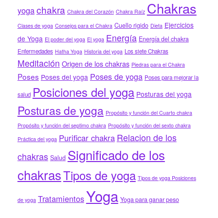
Chakras
chakra
yoga
Chakra del Corazón
Chakra Raíz
Ejercicios
Cuello rigido
Clases de yoga
Consejos para el Chakra
Dieta
Energía
de Yoga
Energía del chakra
El poder del yoga
El yoga
Enfermedades
Los siete Chakras
Hatha Yoga
Historia del yoga
Meditación
Origen de los chakras
Piedras para el Chakra
Poses de yoga
Poses
Poses del yoga
Poses para mejorar la
Posiciones del yoga
Posturas del yoga
salud
Posturas de yoga
Propósito y función del Cuarto chakra
Propósito y función del septimo chakra
Propósito y función del sexto chakra
Relacion de los
Purificar chakra
Práctica del yoga
Significado de los
chakras
Salud
chakras
Tipos de yoga
Tipos de yoga Posiciones
Yoga
Tratamientos
Yoga para ganar peso
de yoga