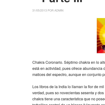
31/05/2013
POR
ADMIN
Chakra Coronario.
Séptimo chakra en lo alt
está en actividad, pues ofrece abundancia d
matices del espectro, aunque en conjunto p
Los libros de la India lo llaman la flor de m
verdad, pues so novecientas sesenta y dos l
chakra tiene una característica que no pos
torbellino central de un blanco fulgurante co