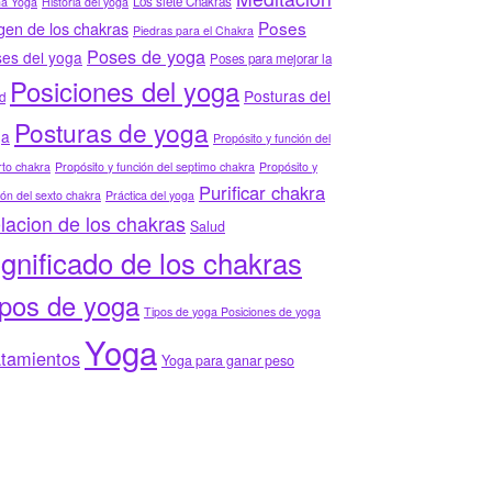
Los siete Chakras
ha Yoga
Historia del yoga
Poses
gen de los chakras
Piedras para el Chakra
Poses de yoga
es del yoga
Poses para mejorar la
Posiciones del yoga
Posturas del
d
Posturas de yoga
ga
Propósito y función del
to chakra
Propósito y función del septimo chakra
Propósito y
Purificar chakra
ión del sexto chakra
Práctica del yoga
lacion de los chakras
Salud
ignificado de los chakras
ipos de yoga
Tipos de yoga Posiciones de yoga
Yoga
atamientos
Yoga para ganar peso