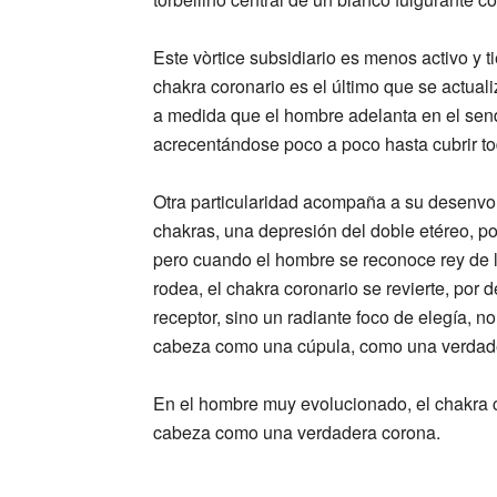
Este vòrtice subsidiario es menos activo y t
chakra coronario es el último que se actuali
a medida que el hombre adelanta en el send
acrecentándose poco a poco hasta cubrir tod
Otra particularidad acompaña a su desenvol
chakras, una depresión del doble etéreo, por
pero cuando el hombre se reconoce rey de l
rodea, el chakra coronario se revierte, por d
receptor, sino un radiante foco de elegía, n
cabeza como una cúpula, como una verdade
En el hombre muy evolucionado, el chakra c
cabeza como una verdadera corona.