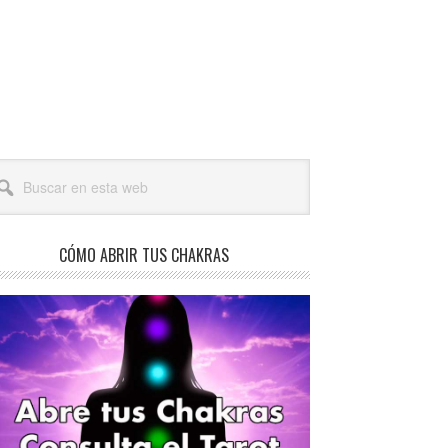
arra
scar
teral
a
incipal
b
CÓMO ABRIR TUS CHAKRAS