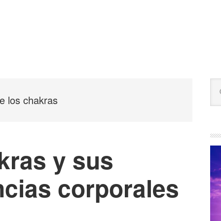
B
Bu
la
en
e los chakras
est
pr
we
kras y sus
cias corporales