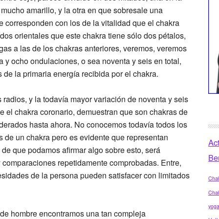
mucho amarillo, y la otra en que sobresale una
 corresponden con los de la vitalidad que el chakra
ados orientales que este chakra tiene sólo dos pétalos,
gas a las de los chakras anteriores, veremos, veremos
 y ocho ondulaciones, o sea noventa y seis en total,
de la primaria energía recibida por el chakra.
s radios, y la todavía mayor variación de noventa y seis
ne el chakra coronario, demuestran que son chakras de
iderados hasta ahora. No conocemos todavía todos los
s de un chakra pero es evidente que representan
Ac
s de que podamos afirmar algo sobre esto, será
Be
 y comparaciones repetidamente comprobadas. Entre,
esidades de la persona pueden satisfacer con limitados
Chak
Cha
yog
s de hombre encontramos una tan compleja