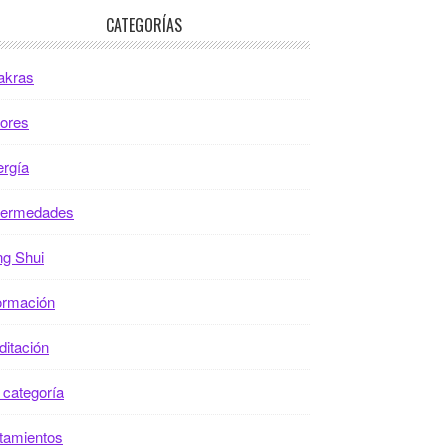
CATEGORÍAS
akras
ores
rgía
fermedades
g Shui
ormación
itación
 categoría
tamientos