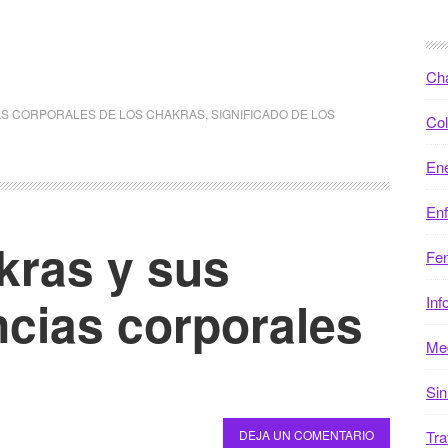
Ch
S CORPORALES DE LOS CHAKRAS
,
SIGNIFICADO DE LOS
Col
Ene
En
kras y sus
Fen
cias corporales
Inf
Med
Sin
DEJA UN COMENTARIO
Tra