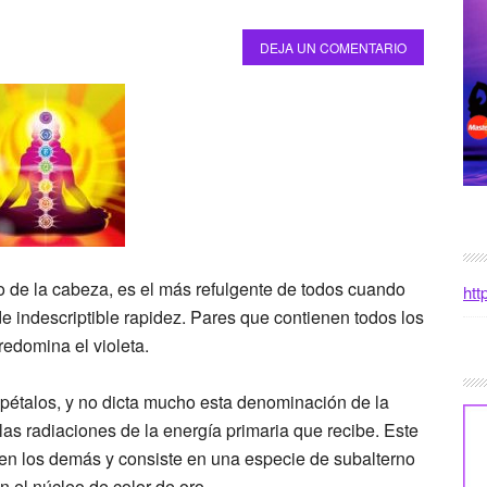
DEJA UN COMENTARIO
o de la cabeza, es el más refulgente de todos cuando
htt
e indescriptible rapidez. Pares que contienen todos los
redomina el violeta.
il pétalos, y no dicta mucho esta denominación de la
as radiaciones de la energía primaria que recibe. Este
een los demás y consiste en una especie de subalterno
n el núcleo de color de oro.