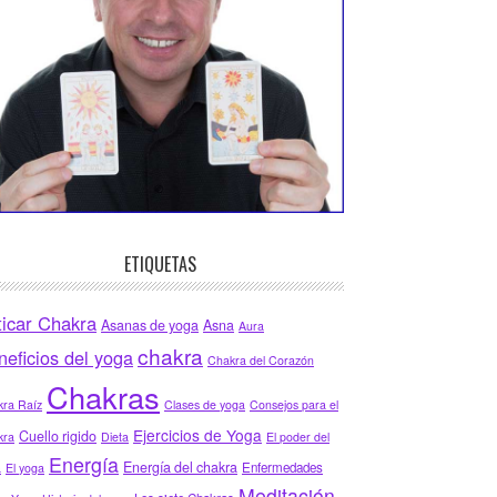
ETIQUETAS
ticar Chakra
Asanas de yoga
Asna
Aura
chakra
neficios del yoga
Chakra del Corazón
Chakras
ra Raíz
Clases de yoga
Consejos para el
Ejercicios de Yoga
Cuello rigido
kra
Dieta
El poder del
Energía
Energía del chakra
Enfermedades
a
El yoga
Meditación