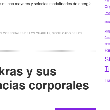
Hat
ión mucho mayores y selectas modalidades de energía.
Ori
Pos
salu
yo
S CORPORALES DE LOS CHAKRAS
,
SIGNIFICADO DE LOS
Cuar
func
Re
S
kras y sus
T
cias corporales
Tr