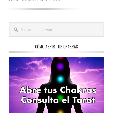
Barra
Buscar
lateral
en
esta
principal
web
CÓMO ABRIR TUS CHAKRAS