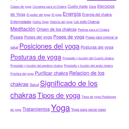
Ejercicios
Cuello rigido
Clases de yoga
Consejos para el Chakra
Dieta
Energía
de Yoga
Energía del chakra
El poder del yoga
El yoga
Enfermedades
Los siete Chakras
Hatha Yoga
Historia del yoga
Meditación
Origen de los chakras
Piedras para el Chakra
Poses de yoga
Poses
Poses del yoga
Poses para mejorar la
Posiciones del yoga
Posturas del yoga
salud
Posturas de yoga
Propósito y función del Cuarto chakra
Propósito y función del septimo chakra
Propósito y función del sexto chakra
Relacion de los
Purificar chakra
Práctica del yoga
Significado de los
chakras
Salud
chakras
Tipos de yoga
Tipos de yoga Posiciones
Yoga
Tratamientos
Yoga para ganar peso
de yoga