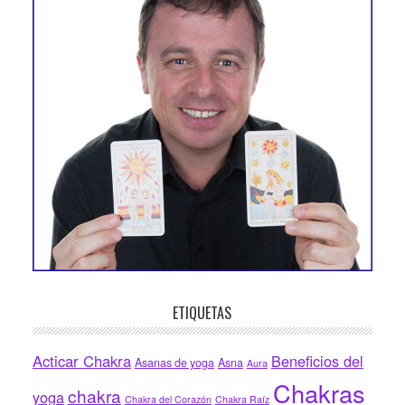
ETIQUETAS
Acticar Chakra
Beneficios del
Asanas de yoga
Asna
Aura
Chakras
chakra
yoga
Chakra del Corazón
Chakra Raíz